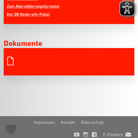
Zum Akkreditierungsformular
Der DB Regio-wfv-Pokal
Dokumente
Impressum
Kontakt
Datenschutz
E-Postfach