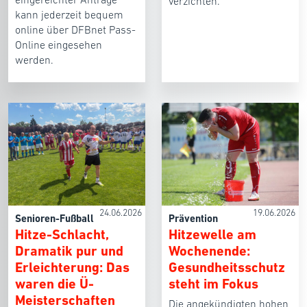
verzichten.
kann jederzeit bequem
online über DFBnet Pass-
Online eingesehen
werden.
24.06.2026
19.06.2026
Senioren-Fußball
Prävention
Hitze-Schlacht,
Hitzewelle am
Dramatik pur und
Wochenende:
Erleichterung: Das
Gesundheitsschutz
waren die Ü-
steht im Fokus
Meisterschaften
Die angekündigten hohen