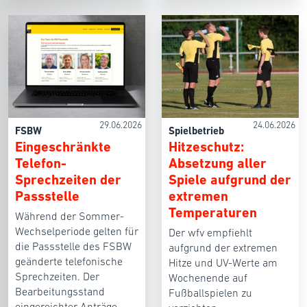
29.06.2026
24.06.2026
FSBW
Spielbetrieb
Eingeschränkte
Hitzeschutz:
Telefon-
Absetzung aller
Sprechzeiten der
Spiele aufgrund der
Passstelle
extremen
Temperaturen
Während der Sommer-
Wechselperiode gelten für
Der wfv empfiehlt
die Passstelle des FSBW
aufgrund der extremen
geänderte telefonische
Hitze und UV-Werte am
Sprechzeiten. Der
Wochenende auf
Bearbeitungsstand
Fußballspielen zu
eingereichter Anträge