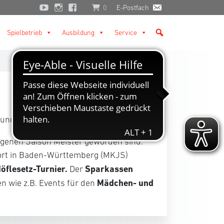
0
E-Postfach
Spielbetrieb
Ausbildung
Service
und Aktionen im Verbandsgebiet statt.
angenen Saison Meister geworden sind.
port in Baden-Württemberg (MKJS)
öflesetz-Turnier.
Sparkassen
Der
Mädchen- und
n wie z.B. Events für den