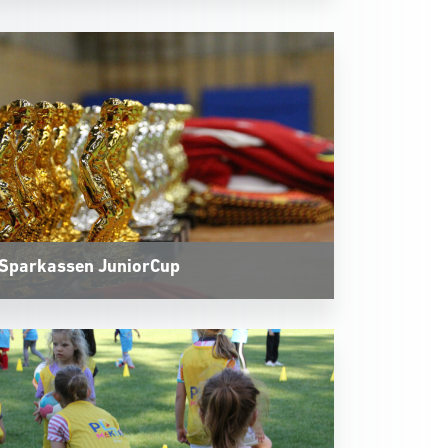
Sparkassen JuniorCup