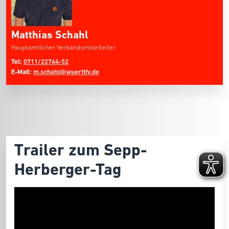
Matthias Schahl
Hauptamtlicher Verbandsmitarbeiter
Tel:
0711/22764-52
E-Mail:
m.schahl@wuerttfv.de
Trailer zum Sepp-
Herberger-Tag