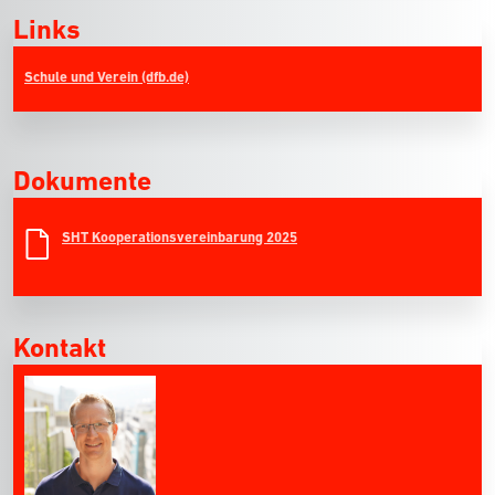
Links
Schule und Verein (dfb.de)
Dokumente
SHT Kooperationsvereinbarung 2025
Kontakt