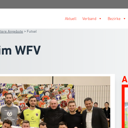
Aktuell
Verband
Bezirke
tere Angebote
>
Futsal
 im WFV
A