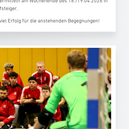
 ermitteln am Wochenende des 18./19.04.2026 in
steiger.
iel Erfolg für die anstehenden Begegnungen!