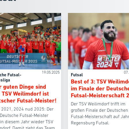
19.05.2025
07
che Futsal-
Futsal
sliga
Best of 3: TSV Weilimd
r guten Dinge sind
im Finale der Deutsch
: TSV Weilimdorf ist
Futsal-Meisterschaft 
scher Futsal-Meister!
Der TSV Weilimdorf trifft im
 2021, 2024 nud 2025: Der
großen Finale der Deutschen
Deutsche Futsal-Meister
Futsal-Meisterschaft auf Jah
 in diesem Jahr wieder TSV
Regensburg Futsal.
mdorf. Damit zieht das Team