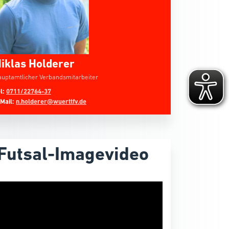
iklas Holderer
uptamtlicher Verbandsmitarbeiter
l:
0711/22764-37
-Mail:
n.holderer@wuerttfv.de
Futsal-Imagevideo