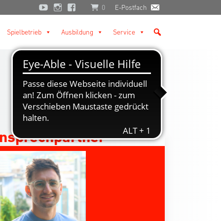
0
E-Postfach
Spielbetrieb
Ausbildung
Service
nsprechpartner