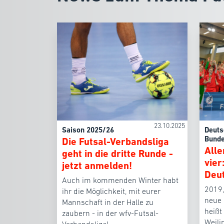
23.10.2025
Saison 2025/26
Deuts
Bunde
Die Futsal-Verbandsliga
Alle
geht in die dritte Runde -
vier
jetzt anmelden!
Deut
Auch im kommenden Winter habt
2019,
ihr die Möglichkeit, mit eurer
neue 
Mannschaft in der Halle zu
heißt
zaubern - in der wfv-Futsal-
Weili
Verbandsliga!