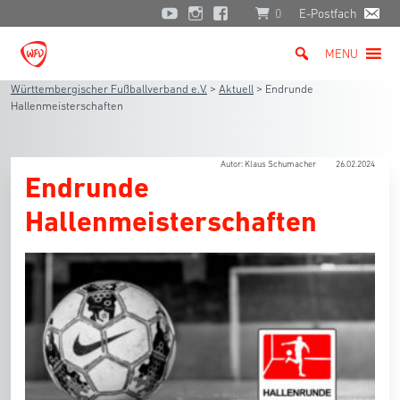
0
E-Postfach
MENU
Württembergischer Fußballverband e.V.
>
Aktuell
>
Endrunde
Hallenmeisterschaften
Autor: Klaus Schumacher
26.02.2024
Endrunde
Hallenmeisterschaften