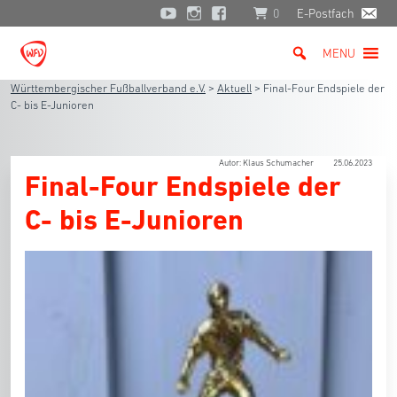
0
E-Postfach
MENU
Württembergischer Fußballverband e.V.
>
Aktuell
>
Final-Four Endspiele der
C- bis E-Junioren
Autor: Klaus Schumacher
25.06.2023
Final-Four Endspiele der
C- bis E-Junioren