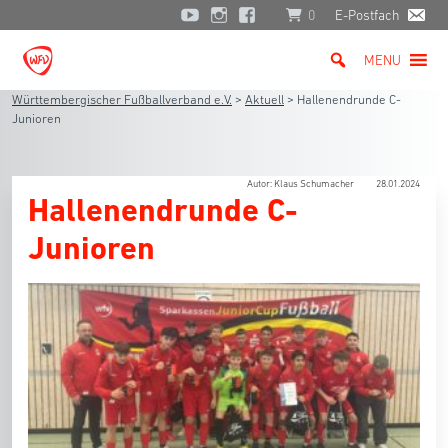
0
E-Postfach
MENU
Württembergischer Fußballverband e.V.
>
Aktuell
>
Hallenendrunde C-
Junioren
Autor: Klaus Schumacher
28.01.2024
Hallenendrunde C-
Junioren