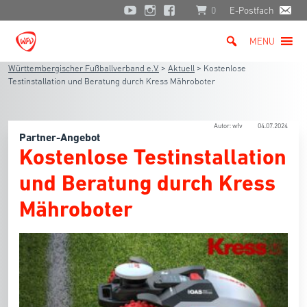
0
E-Postfach
MENU
Württembergischer Fußballverband e.V.
>
Aktuell
>
Kostenlose
Testinstallation und Beratung durch Kress Mähroboter
Autor: wfv
04.07.2024
Partner-Angebot
Kostenlose Testinstallation
und Beratung durch Kress
Mähroboter