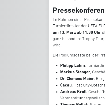
Pressekonferen
Im Rahmen einer Pressekonfe
Turnierdirektor der UEFA EU
am 13. März ab 11.30 Uhr
üb
ganz besondere Trophy Tour,
wird.
Die Podiumsgäste bei der Pr
Philipp Lahm
, Turnierd
Markus Stenger
, Gesch
Dr. Clemens Maier
, Bür
Cacau
, Host City-Botscha
Andreas Kroll
, Geschäft
Veranstaltungsgesellsch
Thomas Pollak
, Gesamt-