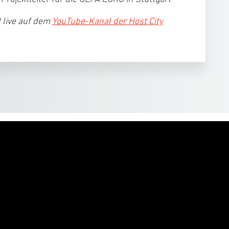
 live auf dem
YouTube-Kanal der Host City