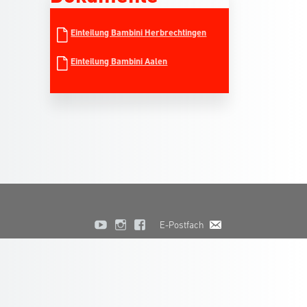
Einteilung Bambini Herbrechtingen
Einteilung Bambini Aalen
E-Postfach