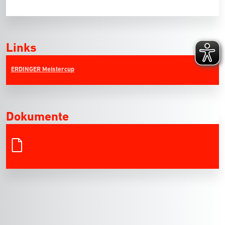
Links
ERDINGER Meistercup
Dokumente