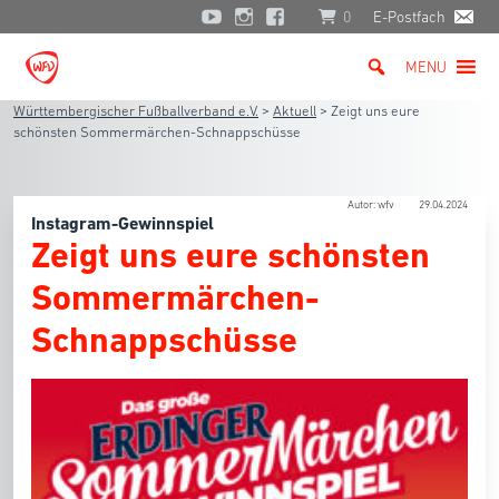
0
E-Postfach
MENU
Württembergischer Fußballverband e.V.
>
Aktuell
>
Zeigt uns eure
schönsten Sommermärchen-Schnappschüsse
Autor: wfv
29.04.2024
Instagram-Gewinnspiel
Zeigt uns eure schönsten
Sommermärchen-
Schnappschüsse