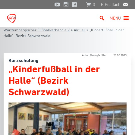
0
E-Postfach
MENU
Württembergischer Fußballverband e.V.
>
Aktuell
>
„Kinderfußball in der
Halle“ (Bezirk Schwarzwald)
Autor: Georg Müller
20.10.2023
Kurzschulung
„Kinderfußball in der
Halle“ (Bezirk
Schwarzwald)