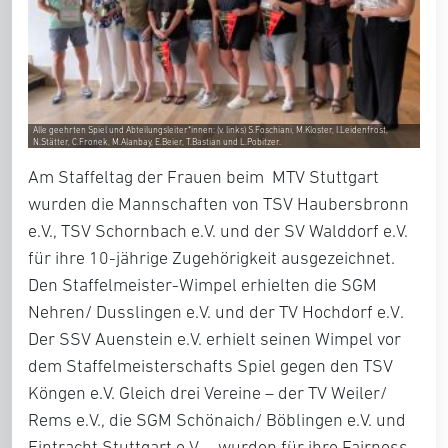
Alle geehrten Spiel und Abteilungsleiter*innen: (v. links) S.Foschiani, M.Kloster, I.Leidenfrost,
N.Stätter, C.Fronek, M.Alanbay, E.Beier, T.Bastian und L.Pobitzer.
Am Staffeltag der Frauen beim MTV Stuttgart
wurden die Mannschaften von
TSV Haubersbronn
e.V.
,
TSV Schornbach e.V.
und der
SV Walddorf e.V.
für ihre 10-jährige Zugehörigkeit ausgezeichnet.
Den Staffelmeister-Wimpel erhielten die
SGM
Nehren/ Dusslingen e.V.
und der
TV Hochdorf e.V
.
Der
SSV Auenstein e.V.
erhielt seinen Wimpel vor
dem Staffelmeisterschafts Spiel gegen den TSV
Köngen e.V. Gleich drei Vereine – der
TV Weiler/
Rems e.V.
, die
SGM Schönaich/ Böblingen e.V.
und
Eintracht Stuttgart e.V.
– wurden für ihre Fairness