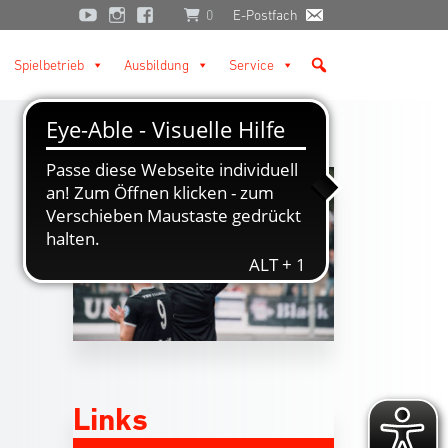
0
E-Postfach
Spielbetrieb
Ausbildung
Service
Links