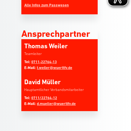
Alle Infos zum Passwesen
Ansprechpartner
Thomas Weiler
Teamleiter
Tel:
0711-22764-13
E-Mail:
t.weiler@wuerttfv.de
David Müller
Hauptamtlicher Verbandsmitarbeiter
Tel:
0711/22764-12
E-Mail:
d.mueller@wuerttfv.de