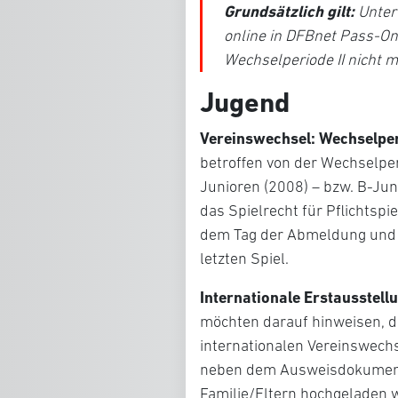
Grundsätzlich gilt:
Unter
online in DFBnet Pass-On
Wechselperiode II nicht 
Jugend
Vereinswechsel: Wechselperi
betroffen von der Wechselpe
Junioren (2008) – bzw. B-Jun
das Spielrecht für Pflichtsp
dem Tag der Abmeldung und
letzten Spiel.
Internationale Erstausstell
möchten darauf hinweisen, d
internationalen Vereinswechs
neben dem Ausweisdokument
Familie/Eltern
hochgeladen w