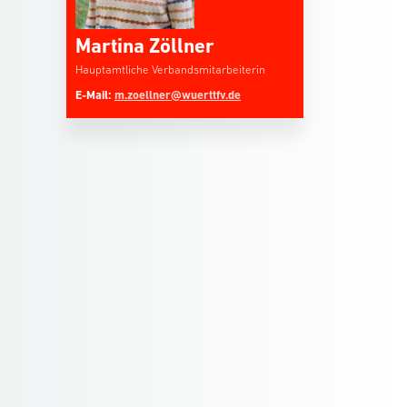
Martina Zöllner
Hauptamtliche Verbandsmitarbeiterin
E-Mail:
m.zoellner@wuerttfv.de