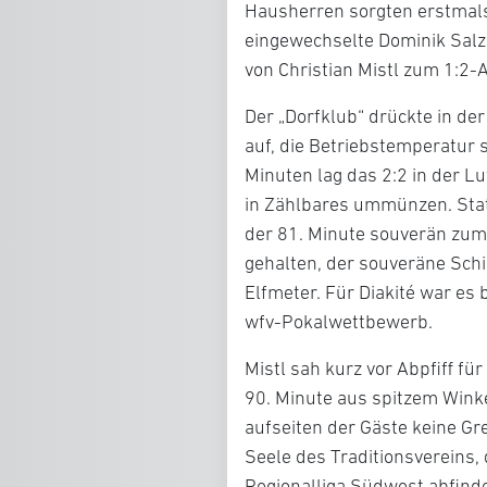
Hausherren sorgten erstmals 
eingewechselte Dominik Salz
von Christian Mistl zum 1:2-
Der „Dorfklub“ drückte in der
auf, die Betriebstemperatur 
Minuten lag das 2:2 in der Lu
in Zählbares ummünzen. Stat
der 81. Minute souverän zum 
gehalten, der souveräne Schi
Elfmeter. Für Diakité war es 
wfv-Pokalwettbewerb.
Mistl sah kurz vor Abpfiff für
90. Minute aus spitzem Winke
aufseiten der Gäste keine Gr
Seele des Traditionsvereins,
Regionalliga Südwest abfinde