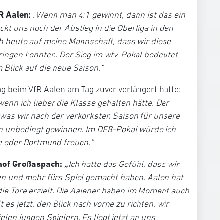
fR Aalen:
„Wenn man 4:1 gewinnt, dann ist das ein
eckt uns noch der Abstieg in die Oberliga in den
h heute auf meine Mannschaft, dass wir diese
bringen konnten. Der Sieg im wfv-Pokal bedeutet
 Blick auf die neue Saison.“
rag beim VfR Aalen am Tag zuvor verlängert hatte:
wenn ich lieber die Klasse gehalten hätte. Der
was wir nach der verkorksten Saison für unsere
en unbedingt gewinnen. Im DFB-Pokal würde ich
e oder Dortmund freuen.“
nhof Großaspach:
„
Ich hatte das Gefühl, dass wir
en und mehr fürs Spiel gemacht haben. Aalen hat
e Tore erzielt. Die Aalener haben im Moment auch
t es jetzt, den Blick nach vorne zu richten, wir
len jungen Spielern. Es liegt jetzt an uns