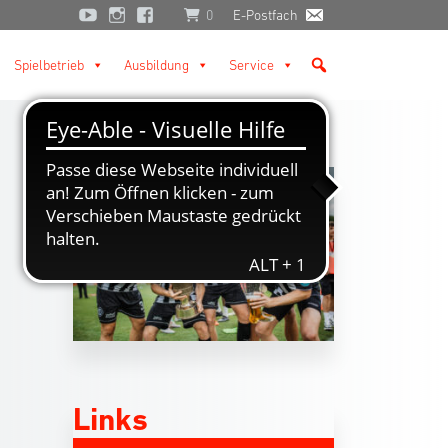
0
E-Postfach
Spielbetrieb
Ausbildung
Service
Links