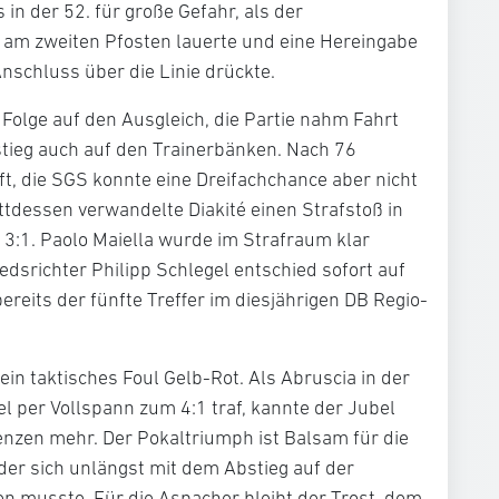
in der 52. für große Gefahr, als der
 am zweiten Pfosten lauerte und eine Hereingabe
Anschluss über die Linie drückte.
 Folge auf den Ausgleich, die Partie nahm Fahrt
stieg auch auf den Trainerbänken. Nach 76
ft, die SGS konnte eine Dreifachchance aber nicht
tdessen verwandelte Diakité einen Strafstoß in
3:1. Paolo Maiella wurde im Strafraum klar
edsrichter Philipp Schlegel entschied sofort auf
bereits der fünfte Treffer im diesjährigen DB Regio-
 ein taktisches Foul Gelb-Rot. Als Abruscia in der
l per Vollspann zum 4:1 traf, kannte der Jubel
enzen mehr. Der Pokaltriumph ist Balsam für die
 der sich unlängst mit dem Abstieg auf der
n musste. Für die Aspacher bleibt der Trost, dem