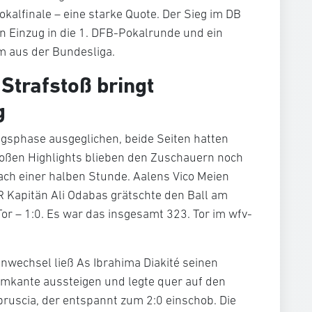
kalfinale – eine starke Quote. Der Sieg im DB
n Einzug in die 1. DFB-Pokalrunde und ein
m aus der Bundesliga.
 Strafstoß bringt
g
angsphase ausgeglichen, beide Seiten hatten
oßen Highlights blieben den Zuschauern noch
ach einer halben Stunde. Aalens Vico Meien
fR Kapitän Ali Odabas grätschte den Ball am
Tor – 1:0. Es war das insgesamt 323. Tor im wfv-
nwechsel ließ As Ibrahima Diakité seinen
umkante aussteigen und legte quer auf den
ruscia, der entspannt zum 2:0 einschob. Die