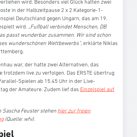
rliehen wird. Besonders viel Glück hatten zwei
oste in der Halbzeitpause 2 x 2 Kategorie-1-
nspiel Deutschland gegen Ungarn, das am 19.
espielt wird.
„Fußball verbindet Menschen, DB
Das passt wunderbar zusammen. Wir sind schon
ieses wunderschönen Wettbewerbs“
, erklärte Niklas
rttemberg.
nhau war, der hatte zwei Alternativen, das
 trotzdem live zu verfolgen. Das ERSTE übertrug
Parallel-Spielen ab 15.45 Uhr in der Live-
tag der Amateure. Zudem lief das
Einzelspiel auf
en Sascha Feuster stehen
hier zur freien
ng
(Quelle: wfv).
iel