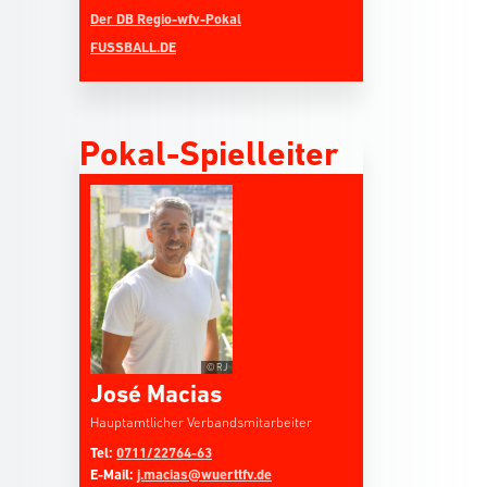
Der DB Regio-wfv-Pokal
FUSSBALL.DE
Pokal-Spielleiter
© RJ
José Macias
Hauptamtlicher Verbandsmitarbeiter
Tel:
0711/22764-63
E-Mail:
j.macias@wuerttfv.de