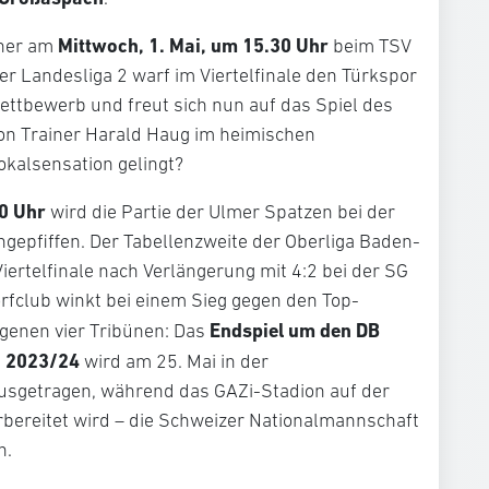
Mittwoch, 1. Mai, um 15.30 Uhr
ener am
beim TSV
r Landesliga 2 warf im Viertelfinale den Türkspor
tbewerb und freut sich nun auf das Spiel des
on Trainer Harald Haug im heimischen
okalsensation gelingt?
0 Uhr
wird die Partie der Ulmer Spatzen bei der
epfiffen. Der Tabellenzweite der Oberliga Baden-
iertelfinale nach Verlängerung mit 4:2 bei der SG
rfclub winkt bei einem Sieg gegen den Top-
Endspiel um den DB
igenen vier Tribünen: Das
n 2023/24
wird am 25. Mai in der
getragen, während das GAZi-Stadion auf der
bereitet wird – die Schweizer Nationalmannschaft
n.