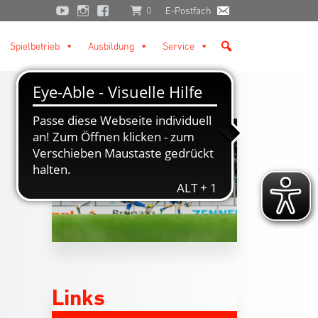
0
E-Postfach
Spielbetrieb
Ausbildung
Service
Links