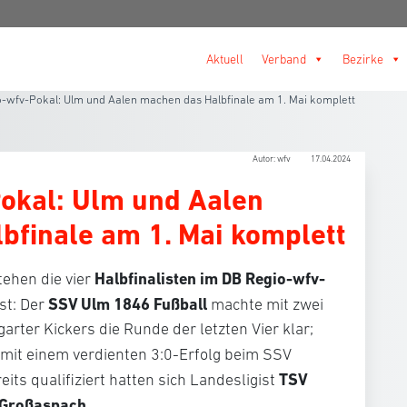
Aktuell
Verband
Bezirke
-wfv-Pokal: Ulm und Aalen machen das Halbfinale am 1. Mai komplett
Autor: wfv
17.04.2024
okal: Ulm und Aalen
bfinale am 1. Mai komplett
Halbfinalisten im DB Regio-wfv-
ehen die vier
SSV Ulm 1846 Fußball
st: Der
machte mit zwei
arter Kickers die Runde der letzten Vier klar;
 mit einem verdienten 3:0-Erfolg beim SSV
TSV
its qualifiziert hatten sich Landesligist
 Großaspach
.