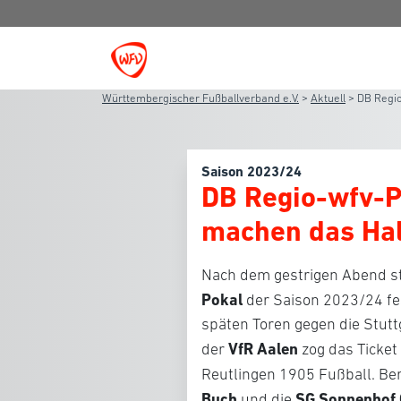
Württembergischer Fußballverband e.V.
>
Aktuell
>
DB Regio
Saison 2023/24
DB Regio-wfv-P
machen das Hal
Nach dem gestrigen Abend st
Pokal
der Saison 2023/24 fe
späten Toren gegen die Stuttg
VfR Aalen
der
zog das Ticket
Reutlingen 1905 Fußball. Bere
Buch
SG Sonnenhof
und die