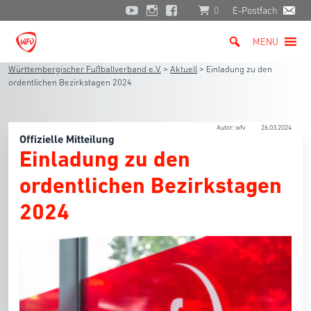
0
E-Postfach
MENU
Württembergischer Fußballverband e.V.
>
Aktuell
>
Einladung zu den
ordentlichen Bezirkstagen 2024
Autor: wfv
26.03.2024
Offizielle Mitteilung
Einladung zu den
ordentlichen Bezirkstagen
2024