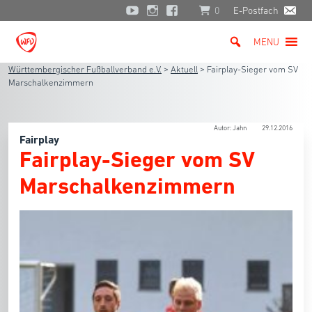
0
E-Postfach
MENU
Württembergischer Fußballverband e.V.
>
Aktuell
>
Fairplay-Sieger vom SV
Marschalkenzimmern
Autor: Jahn
29.12.2016
Fairplay
Fairplay-Sieger vom SV
Marschalkenzimmern