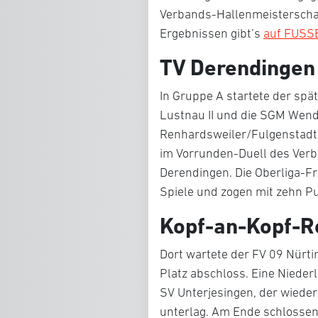
Verbands-Hallenmeisterschaf
Ergebnissen gibt’s
auf FUSS
TV Derendingen
In Gruppe A startete der spä
Lustnau II und die SGM Wendl
Renhardsweiler/Fulgenstadt te
im Vorrunden-Duell des Ver
Derendingen. Die Oberliga-F
Spiele und zogen mit zehn Pu
Kopf-an-Kopf-R
Dort wartete der FV 09 Nürt
Platz abschloss. Eine Nieder
SV Unterjesingen, der wiede
unterlag. Am Ende schlossen