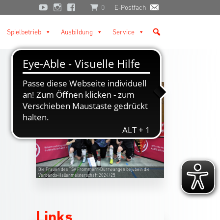
0
E-Postfach
Spielbetrieb
Ausbildung
Service
Die Frauen des TSV Frommern-Dürrwangen bejubeln die
Verbands-Hallenmeisterschaft 2024/25
Links