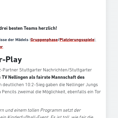
 drei besten Teams herzlich!
isse der Mädels
(
Gruppenphase
/
Platzierungsspiele
),
er
.
r-Play
Partner Stuttgarter Nachrichten/Stuttgarter
TV Nellingen als fairste Mannschaft des
m
 deutlichen 10:2-Sieg gaben die Nellinger Jungs
Pencils zweimal die Möglichkeit, ebenfalls ein Tor
rn und einem tollen Programm setzt der
n Kinderfußball-Event. Es ist toll, wie fair die