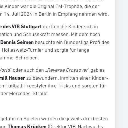
ie Kinder war die Original EM-Trophäe, die der
14. Juli 2024 in Berlin in Empfang nehmen wird.
e des VfB Stuttgart
durften die Kinder sich in
ination und Schusskraft messen. Mit dem hoch
 Dennis Seimen
besuchte ein Bundesliga Profi des
s Höfleswetz-Turnier und sorgte für lange
ramme-Schreiben.
World
“ oder auch den „
Reverse Crossover
“ gab es
mill Hauser
zu bewundern. Inmitten einer Kinder-
en Fußball-Freestyler ihre Tricks und sorgten für
 der Mercedes-Straße.
geführten Spielen wurden die jeweils drei besten
Thomas Krücken
 von
(Direktor VfB-Nachwuchs-