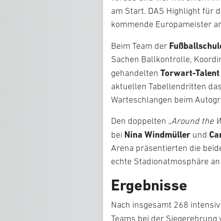
am Start. DAS Highlight für d
kommende Europameister am 
Fußballschul
Beim Team der
Sachen Ballkontrolle, Koord
Torwart-Talent
gehandelten
aktuellen Tabellendritten da
Warteschlangen beim Autog
Den doppelten „
Around the 
Nina Windmüller
Ca
bei
und
Arena präsentierten die beid
echte Stadionatmosphäre an
Ergebnisse
Nach insgesamt 268 intensiv 
Teams bei der Siegerehrung