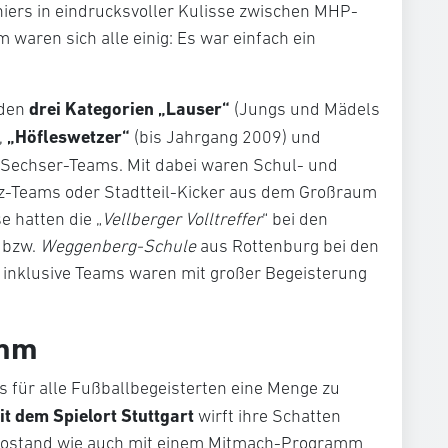
ers in eindrucksvoller Kulisse zwischen MHP-
aren sich alle einig: Es war einfach ein
drei Kategorien „Lauser“
 den
(Jungs und Mädels
„Höfleswetzer“
,
(bis Jahrgang 2009) und
n Sechser-Teams. Mit dabei waren Schul- und
z-Teams oder Stadtteil-Kicker aus dem Großraum
e hatten die „
Vellberger Volltreffer
“ bei den
bzw.
Weggenberg-Schule
aus Rottenburg bei den
h inklusive Teams waren mit großer Begeisterung
amm
es für alle Fußballbegeisterten eine Menge zu
t dem Spielort Stuttgart
wirft ihre Schatten
nfostand wie auch mit einem Mitmach-Programm