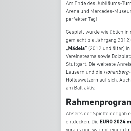
Am Ende des Jubiläums-Turni
Arena und Mercedes-Museum w
perfekter Tag!
Gespielt wurde wie üblich in
gemischt bis Jahrgang 2012)
„Mädels“
(2012 und älter) i
Vereinsteams sowie Bolzplat
Stuttgart. Die weiteste Anreis
Lausern und die
Hohenberg-
Höfleswetzern auf sich. Auc
am Ball aktiv.
Rahmenprogr
Abseits der Spielfelder gab 
EURO 2024 mi
entdecken. Die
voraus und war mit einem I