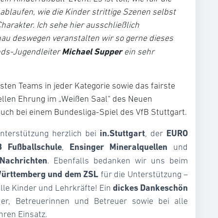
ablaufen, wie die Kinder strittige Szenen selbst
harakter. Ich sehe hier ausschließlich
nau deswegen veranstalten wir so gerne dieses
Michael Supper
ands-Jugendleiter
ein sehr
sten Teams in jeder Kategorie sowie das fairste
iellen Ehrung im „Weißen Saal“ des Neuen
uch bei einem Bundesliga-Spiel des VfB Stuttgart.
in.Stuttgart
EURO
nterstützung herzlich bei
, der
B Fußballschule
Ensinger Mineralquellen
,
und
 Nachrichten
. Ebenfalls bedanken wir uns beim
Württemberg und dem ZSL
für die Unterstützung –
dickes Dankeschön
alle Kinder und Lehrkräfte!
Ein
der, Betreuerinnen und Betreuer sowie bei alle
hren Einsatz.