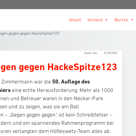
Aktuell
Verband
Bezirke
egen gegen gegen HackeSpitze123
Autor: wfv
27.09.2023
egen gegen HackeSpitze123
50. Auflage des
ns Zimmermann war die
niers
eine echte Herausforderung. Mehr als 1000
nnen und Betreuer waren in den Neckar-Park
n und zu zeigen, was sie am Ball
 – „Gegen gegen gegen“ ist kein Schreibfehler –
 Feldern und ein spannendes Rahmenprogramm bei
ren verlangten dem Höfleswetz-Team alles ab.