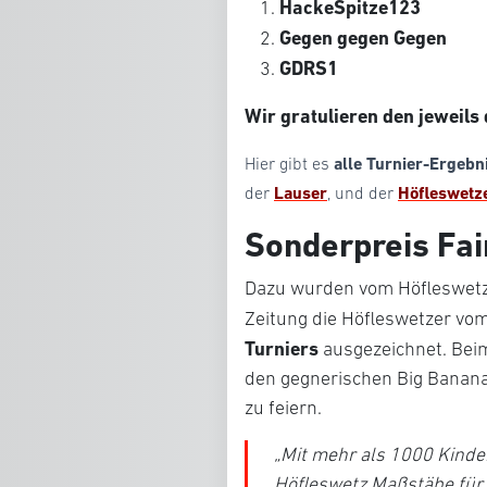
HackeSpitze123
Gegen gegen Gegen
GDRS1
Wir gratulieren den jeweils
Hier gibt es
alle Turnier-Ergebn
der
Lauser
, und der
Höfleswetz
Sonderpreis Fai
Dazu wurden vom Höfleswetz-
Zeitung die Höfleswetzer vo
Turniers
ausgezeichnet. Beim
den gegnerischen Big Banana 
zu feiern.
„
Mit mehr als 1000 Kinde
Höfleswetz Maßstäbe für ei