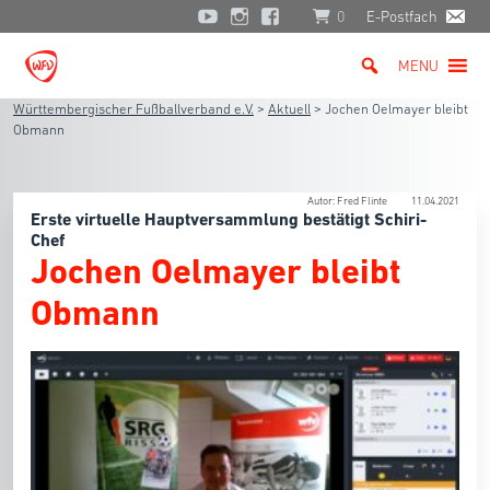
0
E-Postfach
MENU
Württembergischer Fußballverband e.V.
>
Aktuell
>
Jochen Oelmayer bleibt
Obmann
Autor: Fred Flinte
11.04.2021
Erste virtuelle Hauptversammlung bestätigt Schiri-
Chef
Jochen Oelmayer bleibt
Obmann