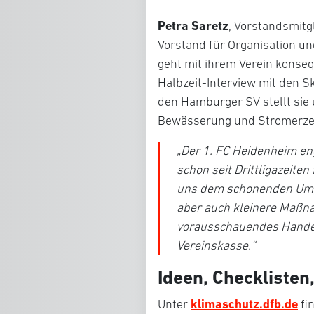
Petra Saretz
, Vorstandsmit
Vorstand für Organisation un
geht mit ihrem Verein konseq
Halbzeit-Interview mit den 
den Hamburger SV stellt si
Bewässerung und Stromerze
„
Der 1. FC Heidenheim en
schon seit Drittligazeiten
uns dem schonenden Umga
aber auch kleinere Maßn
vorausschauendes Handeln
Vereinskasse.“
Ideen, Checkliste
klimaschutz.dfb.de
Unter
fi