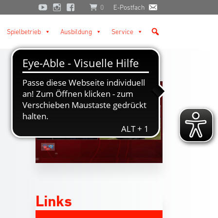
0
E-Postfach
Spielbetrieb
Ausbildung
Service
Links