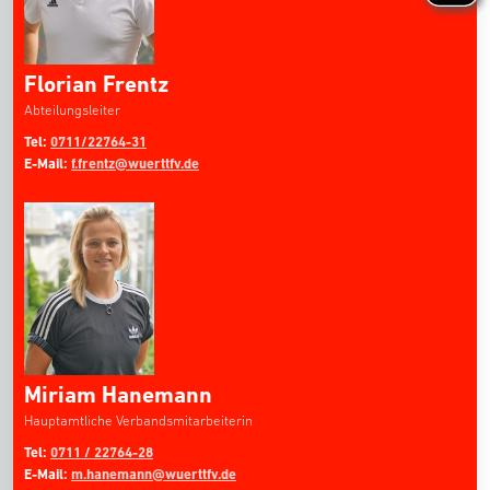
Florian Frentz
Abteilungsleiter
Tel:
0711/22764-31
E-Mail:
f.frentz@wuerttfv.de
Miriam Hanemann
Hauptamtliche Verbandsmitarbeiterin
Tel:
0711 / 22764-28
E-Mail:
m.hanemann@wuerttfv.de