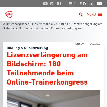
0
E-Postfach
MENU
Württembergischer Fußballverband e.V.
>
Aktuell
>
Lizenzverlängerung am
Bildschirm: 180 Teilnehmende beim Online-Trainerkongress
Autor: wfv
24.07.2023
Bildung & Qualifizierung
Lizenzverlängerung am
Bildschirm: 180
Teilnehmende beim
Online-Trainerkongress