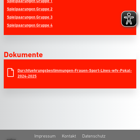
Spielpaarungen Gruppe 1
Spielpaarungen Gruppe 2
Spielpaarungen Gruppe 3
Spielpaarungen Gruppe 4
Dokumente
Durchfuehrungsbestimmungen-Frauen-Sport-Lines-wfv-Pokal-
2024-2025
Impressum
Kontakt
Datenschutz