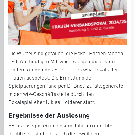
Die Würfel sind gefallen, die Pokal-Partien stehen
fest: Am heutigen Mittwoch wurden die ersten
beiden Runden des Sport-Lines wfv-Pokals der
Frauen ausgelost. Die Ermittlung der
Spielpaarungen fand per DFBnet-Zufallsgenerator
in der wfv-Geschäftsstelle durch den
Pokalspielleiter Niklas Holderer statt.
Ergebnisse der Auslosung
58 Teams spielen in diesem Jahr um den Titel –
qualifiziert sind hier auch die jeweiligen