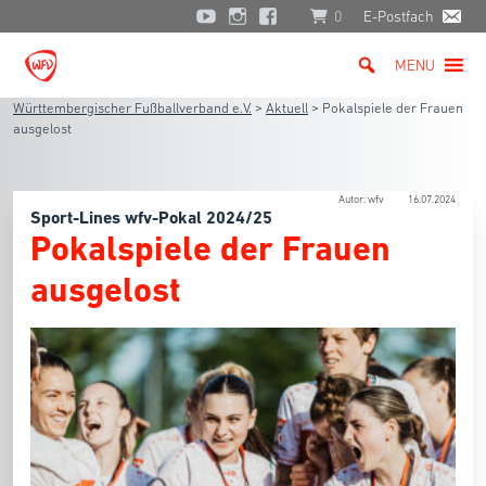
0
E-Postfach
MENU
Württembergischer Fußballverband e.V.
>
Aktuell
>
Pokalspiele der Frauen
ausgelost
Autor: wfv
16.07.2024
Sport-Lines wfv-Pokal 2024/25
Pokalspiele der Frauen
ausgelost