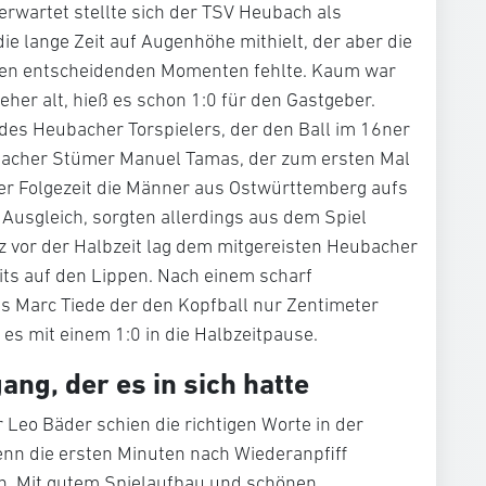
erwartet stellte sich der TSV Heubach als
ie lange Zeit auf Augenhöhe mithielt, der aber die
 den entscheidenden Momenten fehlte. Kaum war
her alt, hieß es schon 1:0 für den Gastgeber.
des Heubacher Torspielers, der den Ball im 16ner
rsbacher Stümer Manuel Tamas, der zum ersten Mal
der Folgezeit die Männer aus Ostwürttemberg aufs
Ausgleich, sorgten allerdings aus dem Spiel
z vor der Halbzeit lag dem mitgereisten Heubacher
its auf den Lippen. Nach einem scharf
s Marc Tiede der den Kopfball nur Zentimeter
 es mit einem 1:0 in die Halbzeitpause.
ang, der es in sich hatte
 Leo Bäder schien die richtigen Worte in der
nn die ersten Minuten nach Wiederanpfiff
en. Mit gutem Spielaufbau und schönen