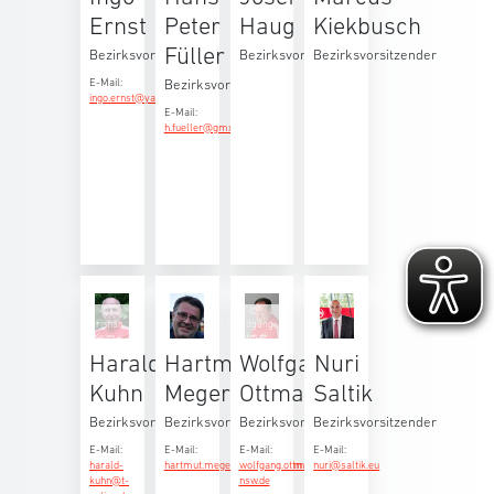
Ernst
Peter
Haug
Kiekbusch
Füller
Bezirksvorsitzender
Bezirksvorsitzender
Bezirksvorsitzender
Bezirksvorsitzender
E-Mail:
ingo.ernst@yahoo.de
E-Mail:
h.fueller@gmx.de
©
©
Christian
Wolfgang
Keim
Ottmar
Harald
Hartmut
Wolfgang
Nuri
Kuhn
Megerle
Ottmar
Saltik
Bezirksvorsitzender
Bezirksvorsitzender
Bezirksvorsitzender
Bezirksvorsitzender
E-Mail:
E-Mail:
E-Mail:
E-Mail:
harald-
hartmut.megerle@gmail.com
wolfgang.ottmar@bezirk-
nuri@saltik.eu
kuhn@t-
nsw.de