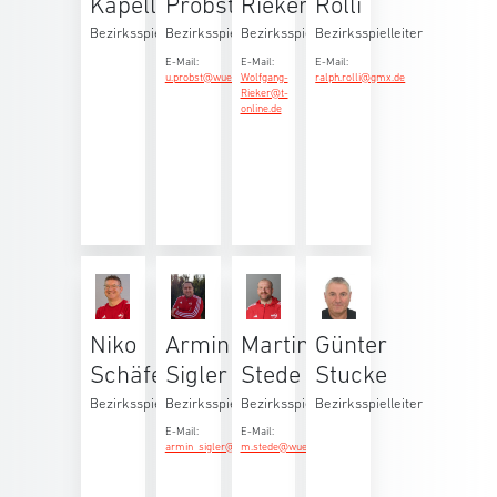
Kapell
Probst
Rieker
Rolli
Bezirksspielleiter
Bezirksspielleiter
Bezirksspielleiter
Bezirksspielleiter
E-Mail:
E-Mail:
E-Mail:
u.probst@wuerttfv.de
Wolfgang-
ralph.rolli@gmx.de
Rieker@t-
online.de
Niko
Armin
Martin
Günter
Schäfer
Sigler
Stede
Stucke
Bezirksspielleiter
Bezirksspielleiter
Bezirksspielleiter
Bezirksspielleiter
E-Mail:
E-Mail:
armin_sigler@yahoo.de
m.stede@wuerttfv.de