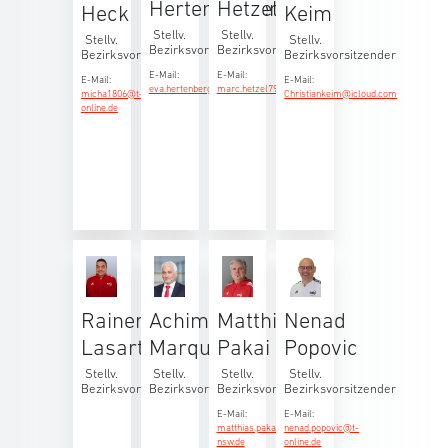
Hertenberger
Hetzel
Heck
Keim
Stellv.
Stellv.
Stellv.
Stellv.
Bezirksvorsitzende
Bezirksvorsitzender
Bezirksvorsitzender
Bezirksvorsitzender
E-Mail:
E-Mail:
E-Mail:
E-Mail:
eva.hertenberger@web.de
marc.hetzel79@gmail.com
micha1806@t-
Christiankeim@icloud.com
online.de
Rainer
Achim
Matthias
Nenad
Lasartzyk
Marquardt
Pakai
Popovic
Stellv.
Stellv.
Stellv.
Stellv.
Bezirksvorsitzender
Bezirksvorsitzender
Bezirksvorsitzender
Bezirksvorsitzender
E-Mail:
E-Mail:
matthias.pakai@bezirk-
nenad.popovic@t-
nsw.de
online.de