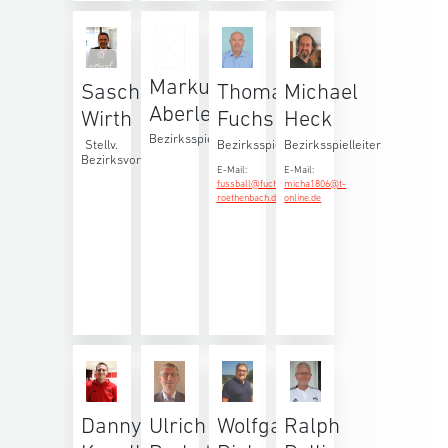
©
privat
Markus
Sascha
Thomas
Michael
Aberle
Wirth
Fuchs
Heck
Bezirksspielleiter
Stellv.
Bezirksspielleiter
Bezirksspielleiter
Bezirksvorsitzender
E-Mail:
E-Mail:
fussball@fuchs-
micha1806@t-
roethenbach.de
online.de
Danny
Ulrich
Wolfgang
Ralph