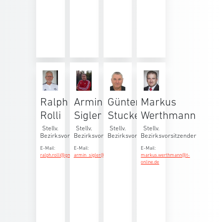
Ralph
Armin
Günter
Markus
Rolli
Sigler
Stucke
Werthmann
Stellv.
Stellv.
Stellv.
Stellv.
Bezirksvorsitzender
Bezirksvorsitzender
Bezirksvorsitzender
Bezirksvorsitzender
E-Mail:
E-Mail:
E-Mail:
ralph.rolli@gmx.de
armin_sigler@yahoo.de
markus.werthmann@t-
online.de