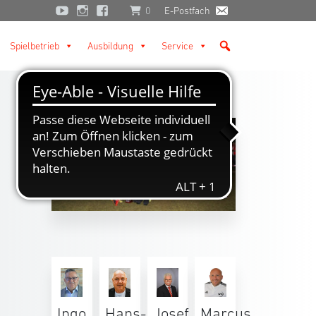
0
E-Postfach
Spielbetrieb
Ausbildung
Service
Ingo
Hans-
Josef
Marcus