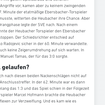
re Angriffe vor, kamen aber zu keinem zwingenden
7. Minute der etatmäßige Ebersbacher-Torspieler
 musste, witterten die Heubacher ihre Chance. Aber
Drangphase legte der SVE nach. Nach einem
onnte der Heubacher Torspieler den Ebersbacher
toppen. Der Schiedsrichter entschied auf
ko Radojevic sicher in der 60. Minute verwandelte.
auch keine Zeigerumdrehung auf sich warten. In
 Manuel Tamas, der für das 3:0 sorgte.
l gelaufen?
ch nach diesen beiden Nackenschlägen nicht auf
Anschlusstreffer. In der 62. Minute war es dann
elang das 1:3 und das Spiel schien in der Folgezeit
orspieler Marcel Hofmann brachte die Heubacher
lexen zur Verzweiflung. Und es kam wie es