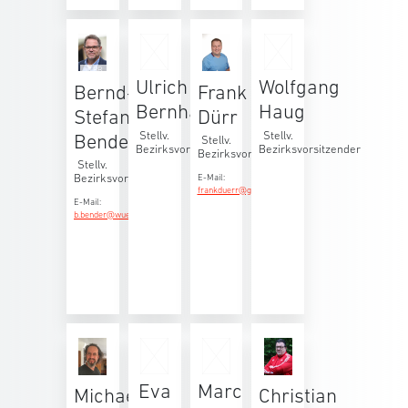
© BB
Ulrich
Wolfgang
Bernd-
Frank
Bernhard
Haug
Stefan
Dürr
Stellv.
Stellv.
Bender
Stellv.
Bezirksvorsitzender
Bezirksvorsitzender
Bezirksvorsitzender
Stellv.
Bezirksvorsitzender
E-Mail:
frankduerr@gmx.de
E-Mail:
b.bender@wuerttfv.de
Eva
Marc
Michael
Christian