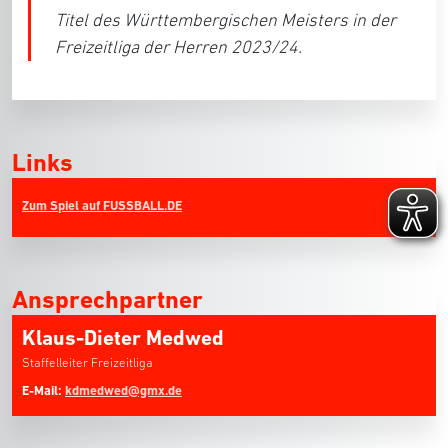
Titel des Württembergischen Meisters in der
Freizeitliga der Herren 2023/24.
Links
Zum Spiel auf FUSSBALL.DE
Ansprechpartner
Klaus-Dieter Medwed
Staffelleiter Freizeitliga
E-Mail:
kdmedwed@gmx.de