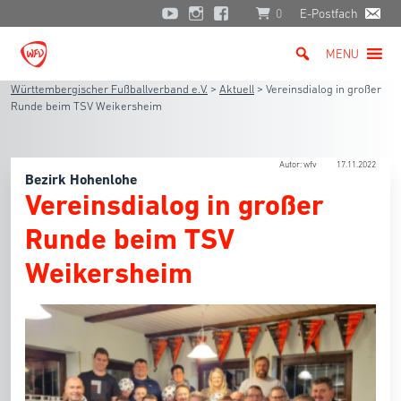
0
E-Postfach
MENU
Württembergischer Fußballverband e.V.
>
Aktuell
>
Vereinsdialog in großer
Runde beim TSV Weikersheim
Autor: wfv
17.11.2022
Bezirk Hohenlohe
Vereinsdialog in großer
Runde beim TSV
Weikersheim