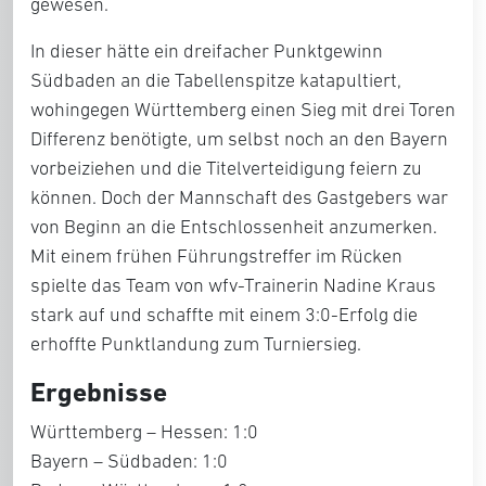
gewesen.
In dieser hätte ein dreifacher Punktgewinn
Südbaden an die Tabellenspitze katapultiert,
wohingegen Württemberg einen Sieg mit drei Toren
Differenz benötigte, um selbst noch an den Bayern
vorbeiziehen und die Titelverteidigung feiern zu
können. Doch der Mannschaft des Gastgebers war
von Beginn an die Entschlossenheit anzumerken.
Mit einem frühen Führungstreffer im Rücken
spielte das Team von wfv-Trainerin Nadine Kraus
stark auf und schaffte mit einem 3:0-Erfolg die
erhoffte Punktlandung zum Turniersieg.
Ergebnisse
Württemberg – Hessen: 1:0
Bayern – Südbaden: 1:0