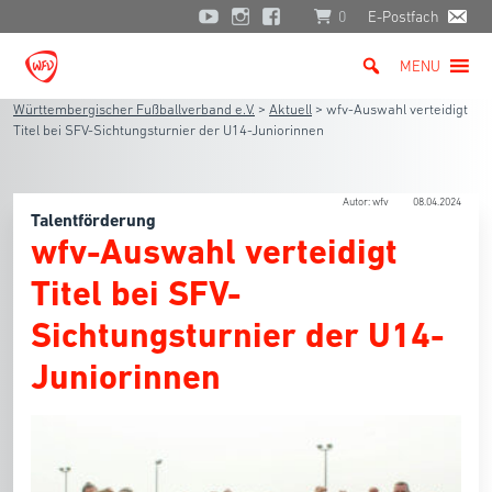
0
E-Postfach
MENU
Württembergischer Fußballverband e.V.
>
Aktuell
>
wfv-Auswahl verteidigt
Titel bei SFV-Sichtungsturnier der U14-Juniorinnen
Autor: wfv
08.04.2024
Talentförderung
wfv-Auswahl verteidigt
Titel bei SFV-
Sichtungsturnier der U14-
Juniorinnen