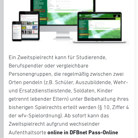
Ein Zweitspielrecht kann für Studierende,
Berufspendler oder vergleichbare
Personengruppen, die regelmäßig zwischen zwei
Orten pendeln (z.B. Schüler, Auszubildende, Wehr-
und Ersatzdienstleistende, Soldaten, Kinder
getrennt lebender Eltern) unter Beibehaltung ihres
bisherigen Spielrechts erteilt werden (§ 10, Ziffer 4
der wfv-Spielordnung). Ab sofort kann das
Zweitspielrecht aufgrund wechselnder
online in DFBnet Pass-Online
Aufenthaltsorte