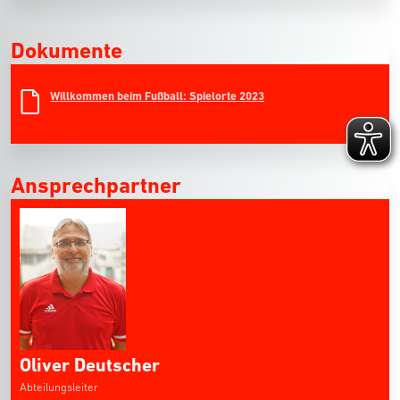
Dokumente
Willkommen beim Fußball: Spielorte 2023
Ansprechpartner
Oliver Deutscher
Abteilungsleiter