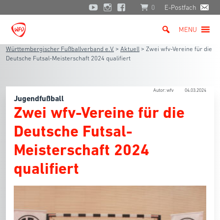
0
E-Postfach
MENU
Württembergischer Fußballverband e.V.
>
Aktuell
>
Zwei wfv-Vereine für die
Deutsche Futsal-Meisterschaft 2024 qualifiert
Autor: wfv
04.03.2024
Jugendfußball
Zwei wfv-Vereine für die
Deutsche Futsal-
Meisterschaft 2024
qualifiert