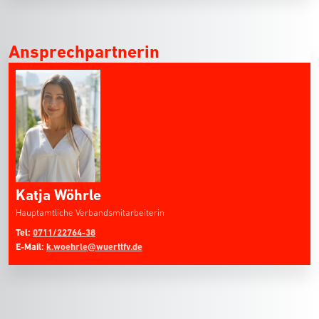
Ansprechpartnerin
Katja Wöhrle
Hauptamtliche Verbandsmitarbeiterin
Tel:
0711/22764-38
E-Mail:
k.woehrle@wuerttfv.de